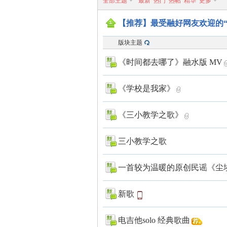
全部主题
最新
热门
热帖
精华
更多
【推荐】最受融好网友欢迎的“
版块主题
《时间都去哪了》融水版 MV
水
《学校是我家》
《三小教学之歌》
三小教学之歌
一首较为温暖的原创民谣《尘
好
新歌
电吉他solo 经典歌曲