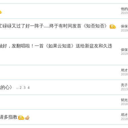
他的
2019
碌碌又过了好一阵子.....终于有时间发首《知否知否》
保保
2019
融好，发翻唱啦！一首《如果云知道》送给新盆友和久违
保保
2019
邓才
2018
亮子
我的心》
...
2
3
4
2013
韬光
2018
邓才
请多指教
2018