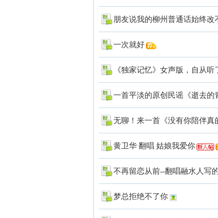
朋友说我的柳州普通话始终改
一次就好
《独家记忆》女声版，自从听了郁
一首平淡的原创民谣《逝去的
无聊！来一首《没有你陪伴真
黄卫华 翻唱 姑娘我爱你
不再留恋从前--翻唱融水人写
梦总拒绝不了你