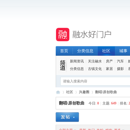
首页
分类信息
社区
城事
新闻资讯
|
关注融水
|
房产
|
汽车
|
分类信息
|
古镇文化
|
家居
|
摄影
|
社区
兴趣圈
翻唱\原创歌曲
翻唱\原创歌曲
今日:
0
|
主题:
649
|
排名:
融
»
›
›