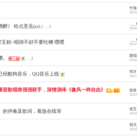
竹海
2015
.＿_
醉》 给点意见(ω)
...
2
2018
.＿_
互粉~唱得不好不要吐槽 嘿嘿
2017
爱唱
槽。
...
2
2016
邓才
已经酷狗音乐，QQ音乐上线
2017
滚苗歌唱将强强联手，深情演绎《像风一样自由》
怪兽
2013
述艾
）的伴奏及歌词，着急在线等
2014
我天
2014