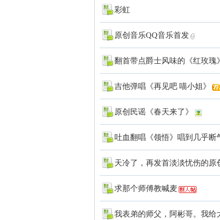
彩虹
原创音乐QQ音乐首发
翻首带点爵士风味的《红玫瑰》~
吉他弹唱《再见吧 喵小姐》
原创民谣《春天来了》
吐血翻唱《领悟》唱到几乎断气的一
天冷了，再发首淡淡忧伤的原
求那个师傅教喊麦
我表弟的师父，阿彬哥。我给