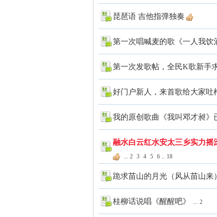
琵琶语 吉他指弹独奏
第一次唱喊麦的歌《一人我饮酒
第一次发歌帖，全民K歌新手求
好门户新人，来首歌给大家吐
我的原创歌曲《我叫邓才昶》
融水白云红水安太三乡实力摇
...
2
3
4
5
6
..
18
跪求苗山的月光（风从苗山来
桂柳话说唱《醒醒吧》
...
2