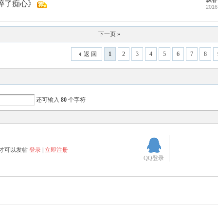
飘香
碎了痴心》
2016
下一页 »
返 回
1
2
3
4
5
6
7
8
还可输入
80
个字符
才可以发帖
登录
|
立即注册
QQ登录