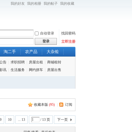
我的好友
我的相册
我的帖子
我的收藏
自动登录
找回密码
登录
立即注册
淘二手
农产品
大杂烩
公告
|
求职招聘
|
房屋出租
|
商铺租转
影讯
|
生活服务
|
网约拼车
|
房屋出售
收藏本版
(
95
)
|
订阅
9
10
... 13
/ 13 页
下一页