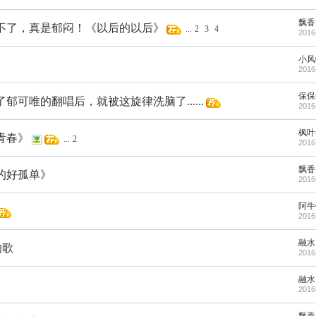
飘香
不了，真是郁闷！《以后的以后》
...
2
3
4
2016
小风
2016
保保
可唯的翻唱后，就被这旋律洗脑了......
2016
枫叶
青春》
...
2
2016
飘香
的好孤单》
2016
阿牛
2016
融水
的歌
2016
融水
2016