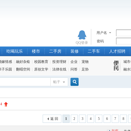
用户名
密码
QQ登录
吃喝玩乐
楼市
二手房
装修
二手车
人才招聘
婚嫁情感
|
融好杂烩
|
校园教育
|
投资理财
|
企业
|
宠物
城市
亲子乐园
|
翻唱空间
|
原创文学
|
法律在线
|
问答
|
足协
融水
帖子
搜
24
索
返 回
1
2
3
4
5
6
7
8