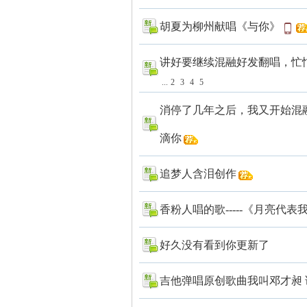
胡夏为柳州献唱《与你》
讲好要继续混融好发翻唱，忙忙
门
...
2
3
4
5
消停了几年之后，我又开始混
滴你
追梦人含泪创作
香粉人唱的歌-----《月亮代表
户
好久没有看到你更新了
吉他弹唱原创歌曲我叫邓才昶 