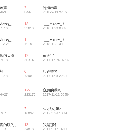
琴声
3
竹海琴声
-8-3
8444
2018-2-13 22:59
Ｍoney_！
18
.＿_Ｍoney_！
-1-16
59610
2018-1-23 09:16
Ｍoney_！
1
.＿_Ｍoney_！
-12-28
7518
2018-1-2 14:15
歌的大叔
12
黄天宇
-9-18
30374
2017-12-26 07:56
昶
0
甜娴苦琴
-12-8
7390
2017-12-8 22:04
175
窒息的瞬间
-8-27
223173
2017-11-22 08:59
7
oぃ汏尐姐o
-3-7
10037
2017-9-26 13:14
真的以为、
13
我是那个
-7-3
34878
2017-9-12 14:17