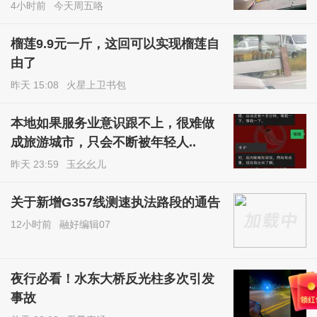
4小时前
今天周五咯
榴莲9.9元一斤，这回可以实现榴莲自
由了
昨天 15:08
火星上卫书包
本地如果服务业意识跟不上，很难做
成旅游城市，只会不断被年轻人..
昨天 23:59
玉幺幺儿
关于新增G357线测速执法路段的通告
12小时前
融好编辑07
夜行必看！水东大桥反光柱多次引发
事故