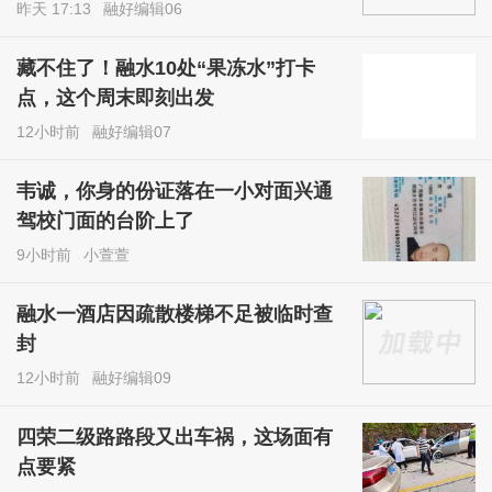
昨天 17:13
融好编辑06
藏不住了！融水10处“果冻水”打卡
点，这个周末即刻出发
12小时前
融好编辑07
韦诚，你身的份证落在一小对面兴通
驾校门面的台阶上了
9小时前
小萱萱
融水一酒店因疏散楼梯不足被临时查
封
12小时前
融好编辑09
四荣二级路路段又出车祸，这场面有
点要紧