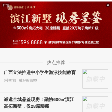
热点推荐
广西立法推进中小学生游泳技能教育
6小时前
融好编辑09
诚邀全城品鉴现房！融协600㎡滨江
高拓新墅，仅28席臻藏