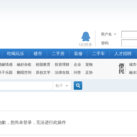
用户名
密码
QQ登录
吃喝玩乐
楼市
二手房
装修
二手车
人才招聘
婚嫁情感
|
融好杂烩
|
校园教育
|
投资理财
|
企业
|
宠物
城市
亲子乐园
|
翻唱空间
|
原创文学
|
法律在线
|
问答
|
足协
融水
帖子
搜
索
抱歉，您尚未登录，无法进行此操作