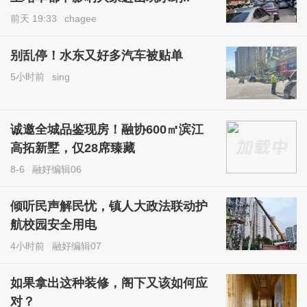
前天 19:33
chagee
别乱停！水东又好多汽车被贴单
5小时前
sing
诚邀全城品鉴现房！融协600㎡滨江
高拓新墅，仅28席臻藏
8-6
融好编辑06
倾听民声解民忧，镇人大政法联动护
航校园安全用电
4小时前
融好编辑07
如果拿出这种装修，阁下又该如何应
对？