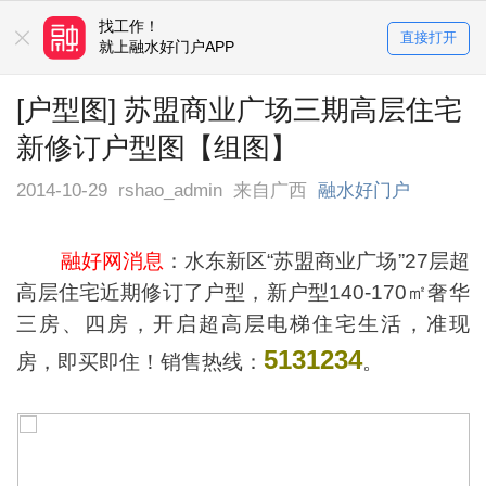
找工作！
买房卖房！
直接打开
平台
就上融水好门户APP
就上融水好门户APP
[户型图] 苏盟商业广场三期高层住宅
新修订户型图【组图】
2014-10-29
rshao_admin
来自广西
融水好门户
融好网消息
：水东新区“苏盟商业广场”27层超
高层住宅近期修订了户型，新户型140-170㎡奢华
三房、四房，开启超高层电梯住宅生活，准现
5131234
房，即买即住！销售热线：
。