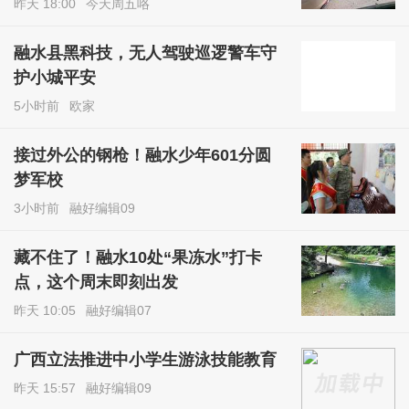
昨天 18:00
今天周五咯
融水县黑科技，无人驾驶巡逻警车守
护小城平安
5小时前
欧家
接过外公的钢枪！融水少年601分圆
梦军校
3小时前
融好编辑09
藏不住了！融水10处“果冻水”打卡
点，这个周末即刻出发
昨天 10:05
融好编辑07
广西立法推进中小学生游泳技能教育
昨天 15:57
融好编辑09