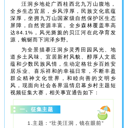
汪洞乡地处广西桂西北九万山腹地，
全乡生态宜居，乡风淳厚，民族文化底蕴
深厚，坐拥九万山国家级自然保护区生态
屏障，自然资源丰富。全乡森林覆盖率高
达84.1%，风光旖旎的贝江河在此孕育发
源，蜿蜒而下润泽乡野。
为全景描摹汪洞乡灵秀田园风光、地
道乡土风味、宜居新村风貌、醇厚人文底
蕴和少数民族风情，生动定格壮乡百姓安
居乐业、喜乐祥和的幸福日常，不断丰盈
群众精神文化世界，和睦向善的文明乡
风，现面向社会各界温情启幕乡村主题短
视频征集大赛，相关事宜通告如下：
一、征集主题
1.主题：“壮美汪洞，镜在眼前”