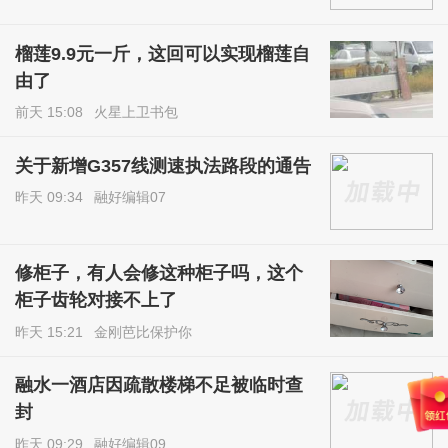
榴莲9.9元一斤，这回可以实现榴莲自
由了
前天 15:08
火星上卫书包
关于新增G357线测速执法路段的通告
昨天 09:34
融好编辑07
修柜子，有人会修这种柜子吗，这个
柜子齿轮对接不上了
昨天 15:21
金刚芭比保护你
融水一酒店因疏散楼梯不足被临时查
封
昨天 09:29
融好编辑09