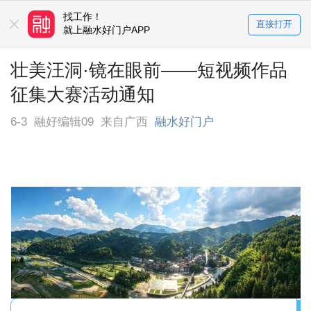
找工作！
买房卖房！
直接打开
平台
就上融水好门户APP
就上融水好门户APP
壮美汪洞·镜在眼前——短视频作品
征集大赛活动通知
6-3
融好编辑09
来自广西
融水好门户