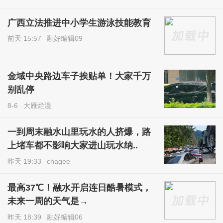
广西立法推进中小学生游泳技能教育
前天 15:57
融好编辑09
金域中央路边车子挨贴单！大家千万
别乱停
8-6
大雁烂漫
一到周末融水山里玩水的人挤爆，路
上堵车都不影响大家进山玩水纳..
昨天 19:33
chagee
最高37℃！融水开启连日酷暑模式，
未来一周的天气是→
昨天 18:39
融好编辑06