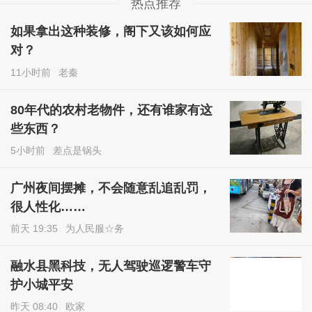
热点推荐
如果拿出这种装修，阁下又该如何应
对？
11小时前
老秦
80年代的农村老物件，还有谁家有这
些东西？
5小时前
差点是锅头
广州夜间摆摊，不会随意乱追乱罚，
很人性化……
前天 19:35
为人民服☆务
融水县黑科技，无人驾驶巡逻警车守
护小城平安
昨天 08:40
欧家