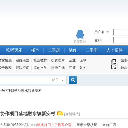
用户名
密码
QQ登录
吃喝玩乐
楼市
二手房
装修
二手车
人才招聘
婚嫁情感
|
融好杂烩
|
校园教育
|
投资理财
|
企业
|
宠物
城市
亲子乐园
|
翻唱空间
|
原创文学
|
法律在线
|
问答
|
足协
融水
帖子
搜
粤桂协作项目落地融水镇新安村
索
粤桂协作项目落地融水镇新安村
[复制链接]
5-30 09:57:20
该帖来自
融水好门户手机客户端
|
显示全部楼层
|
来自广西