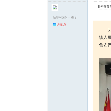
将本帖分
融好网编辑 -- 橙子
发消息
镇人
水
色农
好