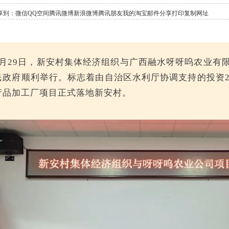
享到：
微信
QQ空间
腾讯微博
新浪微博
腾讯朋友
我的淘宝
邮件分享
打印
复制网址
5月29日，新安村集体经济组织与广西融水呀呀呜农业有
民政府顺利举行。标志着由自治区水利厅协调支持的投资2
产品加工厂项目正式落地新安村。