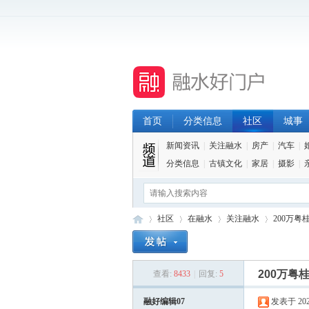
首页
分类信息
社区
城事
新闻资讯
|
关注融水
|
房产
|
汽车
|
分类信息
|
古镇文化
|
家居
|
摄影
|
社区
在融水
关注融水
200万
200万
查看:
8433
|
回复:
5
融
»
›
›
›
融好编辑07
发表于 2026-