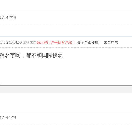
输入
个字符
6-2 18:38:36
该帖来自
融水好门户手机客户端
|
显示全部楼层
|
来自广东
种名字啊，都不和国际接轨
复
输入
个字符