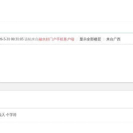
5-31 00:31:05
该帖来自
融水好门户手机客户端
|
显示全部楼层
|
来自广西
复
输入
个字符