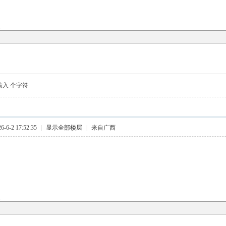
复
输入
个字符
6-2 17:52:35
|
显示全部楼层
|
来自广西
复