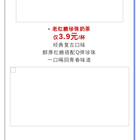
▪️ 老红糖珍珠奶茶
3.9元
仅
/杯
经典复古口味
醇厚红糖搭配Q弹珍珠
一口喝回青春味道