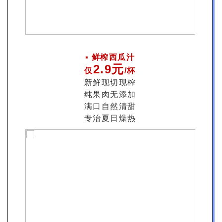
▪️ 鲜榨西瓜汁
2.9元
仅
/杯
新鲜现切现榨
纯果肉无添加
满口自然清甜
专治夏日燥热