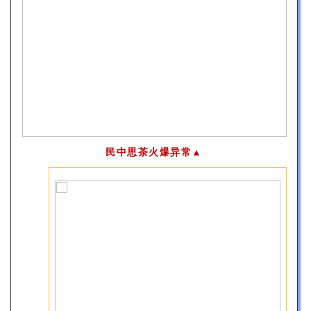
民中思茶火爆异常▲