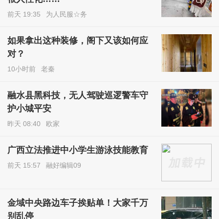
前天 19:35
为人民服☆务
如果拿出这种装修，阁下又该如何应
对？
10小时前
老秦
融水县黑科技，无人驾驶巡逻警车守
护小城平安
昨天 08:40
欧家
广西立法推进中小学生游泳技能教育
前天 15:57
融好编辑09
金域中央路边车子挨贴单！大家千万
别乱停