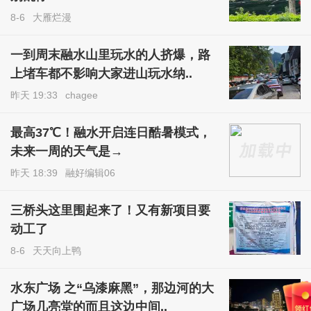
8-6
大雁烂漫
一到周末融水山里玩水的人挤爆，路
上堵车都不影响大家进山玩水纳..
昨天 19:33
chagee
最高37℃！融水开启连日酷暑模式，
未来一周的天气是→
昨天 18:39
融好编辑06
三桥头这里围起来了！又有新项目要
动工了
8-6
天天向上鸭
水东广场 之“乌漆麻黑”，那边河的大
广场几亮堂的而且这边中间..