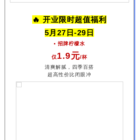
🔥 开业限时超值福利
5月27日-29日
▪️ 招牌柠檬水
1.9元
仅
/杯
清爽解腻，四季百搭
超高性价比闭眼冲