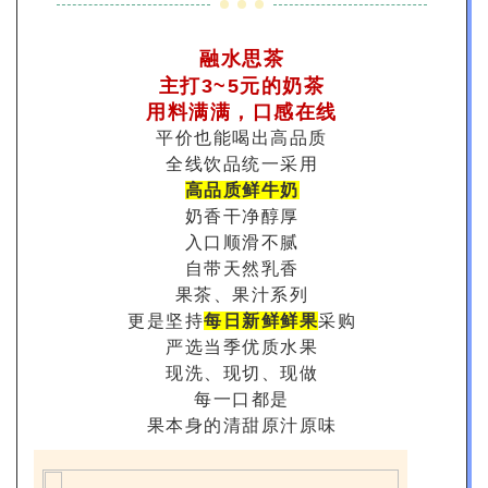
融水思茶
主打3~5元的奶茶
用料满满，口感在线
平价也能喝出高品质
全线饮品
统一采用
高品质鲜牛奶
奶香干净醇厚
入口顺滑不腻
自带天然乳香
果茶、果汁系列
更是坚持
每日新鲜鲜果
采购
严选当季优质水果
现洗、现切、现做
每一口都是
果本身的清甜原汁原味