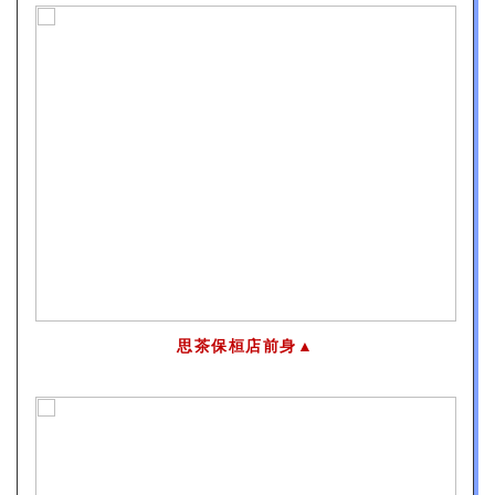
思茶保桓店前身▲