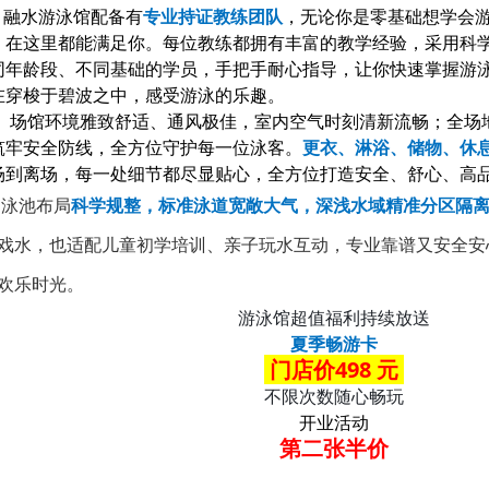
水游泳馆配备有
专业持证教练团队
，无论你是零基础想学会
，在这里都能满足你。每位教练都拥有丰富的教学经验，采用科
同年龄段、不同基础的学员，手把手耐心指导，让你快速掌握游泳
在穿梭于碧波之中，感受游泳的乐趣。
场馆环境雅致舒适、通风极佳，室内空气时刻清新流畅；全场
筑牢安全防线，全方位守护每一位泳客。
更衣、淋浴、储物、休
场到离场，
每一处细节都尽显贴心，全方位打造安全、舒心、高
泳池布局
科学规整，标准泳道宽敞大气，深浅水域精准分区隔
戏水，也适配儿童初学培训、亲子玩水互动，专业靠谱又安全安
欢乐时光。
游泳馆超值福利持续放送
夏季畅游卡
门店价498 元
不限次数随心畅玩
开业活动
第二张半价