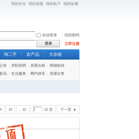
我的好友
我的相册
我的帖子
我的收藏
自动登录
找回密码
登录
立即注册
淘二手
农产品
大杂烩
公告
|
求职招聘
|
房屋出租
|
商铺租转
影讯
|
生活服务
|
网约拼车
|
房屋出售
9
10
... 42
/ 42 页
下一页