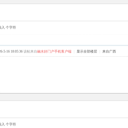
输入
个字符
5-16 18:05:36
该帖来自
融水好门户手机客户端
|
显示全部楼层
|
来自广西
复
输入
个字符