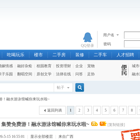
用户名
密码
QQ登录
吃喝玩乐
楼市
二手房
装修
二手车
人才招聘
婚嫁情感
|
融好杂烩
|
校园教育
|
投资理财
|
企业
|
宠物
城市
亲子乐园
|
翻唱空间
|
原创文学
|
法律在线
|
问答
|
足协
融水
帖子
搜
游！融水游泳馆喊你来玩水啦~
返回列表
1
2
3
4
5
6
7
8
索
]
集赞免费游！融水游泳馆喊你来玩水啦~
[复制链接]
5-15 16:55:01
|
显示全部楼层
|
来自广西