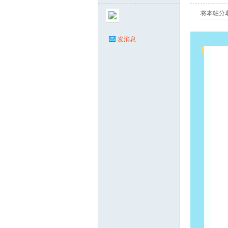
将本帖分
发消息
水
好