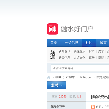
首页
分类信息
社区
城事
新闻资讯
|
关注融水
|
房产
|
汽车
|
分类信息
|
古镇文化
|
家居
|
摄影
|
社区
在融水
吃喝玩乐
集赞免费
[商家资讯
查看:
24559
|
回复:
413
融
»
›
›
›
融好编辑09
发表于 2026-