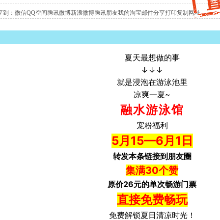
享到：
微信
QQ空间
腾讯微博
新浪微博
腾讯朋友
我的淘宝
邮件分享
打印
复制网址
夏天最想做的事
↓↓↓
就是浸泡在游泳池里
凉爽一夏~
融水游泳馆
宠粉福利
5月15—6月1日
转发本条链接到朋友圈
集满30个赞
原价26元的单次畅游门票
直接免费畅玩
免费解锁夏日清凉时光！