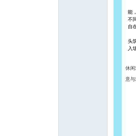
融
能
不
自
门
头
入
休闲
意与
户