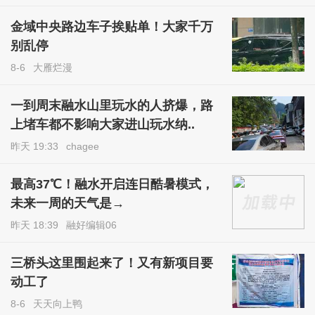
金域中央路边车子挨贴单！大家千万
别乱停
8-6
大雁烂漫
一到周末融水山里玩水的人挤爆，路
上堵车都不影响大家进山玩水纳..
昨天 19:33
chagee
最高37℃！融水开启连日酷暑模式，
未来一周的天气是→
昨天 18:39
融好编辑06
三桥头这里围起来了！又有新项目要
动工了
8-6
天天向上鸭