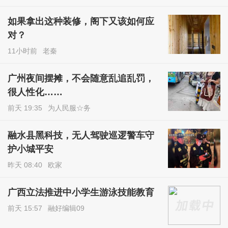
如果拿出这种装修，阁下又该如何应
对？
11小时前
老秦
广州夜间摆摊，不会随意乱追乱罚，
很人性化……
前天 19:35
为人民服☆务
融水县黑科技，无人驾驶巡逻警车守
护小城平安
昨天 08:40
欧家
广西立法推进中小学生游泳技能教育
前天 15:57
融好编辑09