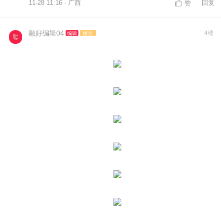
11-28 11:16 · 广西
回复
赞
融好编辑04
4楼
编辑
楼主